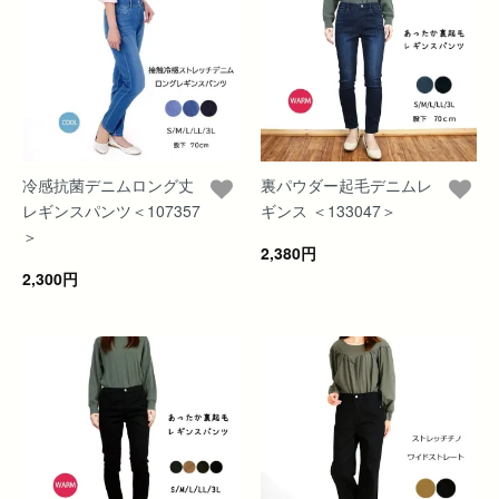
冷感抗菌デニムロング丈
裏パウダー起毛デニムレ
レギンスパンツ＜107357
ギンス ＜133047＞
＞
2,380円
2,300円