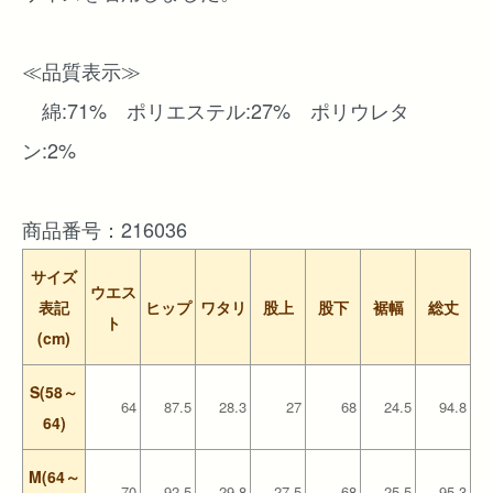
≪品質表示≫
綿:71% ポリエステル:27% ポリウレタ
ン:2%
商品番号：216036
サイズ
ウエス
表記
ヒップ
ワタリ
股上
股下
裾幅
総丈
ト
(cm)
S(58～
64
87.5
28.3
27
68
24.5
94.8
64)
M(64～
70
92.5
29.8
27.5
68
25.5
95.3