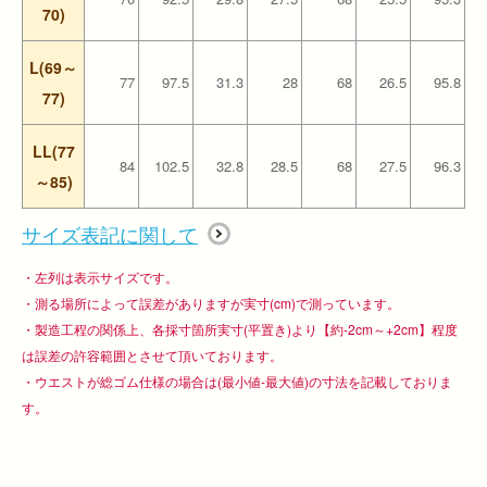
70)
L(69～
77
97.5
31.3
28
68
26.5
95.8
77)
LL(77
84
102.5
32.8
28.5
68
27.5
96.3
～85)
サイズ表記に関して
・左列は表示サイズです。
・測る場所によって誤差がありますが実寸(cm)で測っています。
・製造工程の関係上、各採寸箇所実寸(平置き)より【約-2cm～+2cm】程度
は誤差の許容範囲とさせて頂いております。
・ウエストが総ゴム仕様の場合は(最小値-最大値)の寸法を記載しておりま
す。