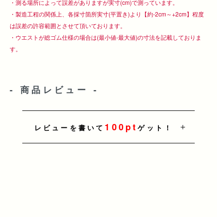
・測る場所によって誤差がありますが実寸(cm)で測っています。
・製造工程の関係上、各採寸箇所実寸(平置き)より【約-2cm～+2cm】程度
は誤差の許容範囲とさせて頂いております。
・ウエストが総ゴム仕様の場合は(最小値-最大値)の寸法を記載しておりま
す。
- 商品レビュー -
100pt
レビューを書いて
ゲット！