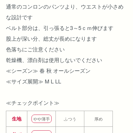
通常のコンロンのパンツより、ウエストが小さめ
な設計です
ベルト部分は、引っ張ると3～5ｃｍ伸びます
股上が深い分、総丈が長めになります
色落ちにご注意ください
乾燥機、漂白剤は使用しないでください
≪シーズン≫ 春 秋 オールシーズン
≪サイズ展開≫ M L LL
≪チェックポイント≫
生地
やや薄手
ふつう
厚め