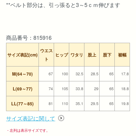
**ベルト部分は、引っ張ると3～5ｃｍ伸びます
商品番号：815916
ウエス
サイズ表記(cm)
ヒップ
ワタリ
股上
股下
裾幅
ト
M(64～70)
67
100
32.5
28.5
65
17.8
L(69～77)
74
105
33.8
29
65
18.8
LL(77～85)
81
110
35.1
29.5
65
19.8
サイズ表記に関して
・左列は表示サイズです。